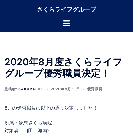
コ
さくらライフグループ
ン
テ
ト
ン
グ
ツ
ル
へ
メ
ス
ニ
キ
2020年8月度さくらライフ
ュ
ッ
ー
グループ優秀職員決定！
プ
投稿者:
SAKURALIFE
2020年8月31日
優秀職員
8月の優秀職員は以下の通り決定しました！
所属：練馬さくら病院
対象者：山田 海南江